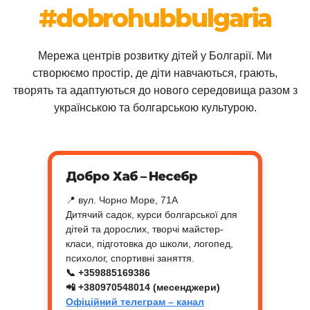
#dobrohubbulgaria
Мережа центрів розвитку дітей у Болгарії. Ми
створюємо простір, де діти навчаються, грають,
творять та адаптуються до нового середовища разом з
українською та болгарською культурою.
Добро Хаб – Несебр
📍 вул. Чорно Море, 71A
Дитячий садок, курси болгарської для
дітей та дорослих, творчі майстер-
класи, підготовка до школи, логопед,
психолог, спортивні заняття.
📞 +359885169386
📲 +380970548014 (месенджери)
Офіційний телеграм – канал