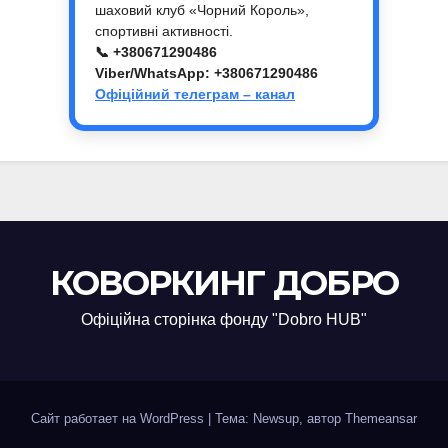
шаховий клуб «Чорний Король»,
спортивні активності.
📞 +380671290486
Viber/WhatsApp: +380671290486
Офіційний телеграм – канал
КОВОРКИНГ ДОБРО
Офіційна сторінка фонду "Dobro HUB"
Сайт работает на WordPress
|
Тема: Newsup, автор
Themeansar