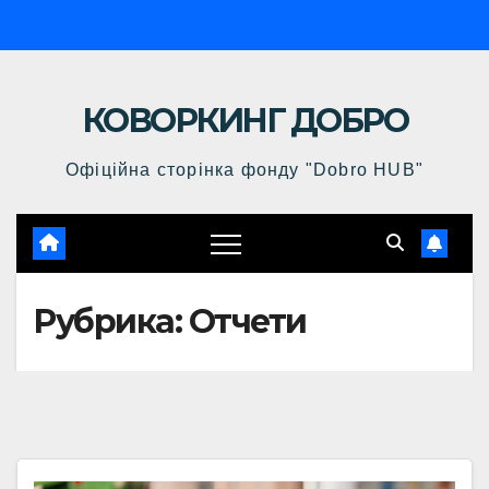
Перейти
к
содержимому
КОВОРКИНГ ДОБРО
Офіційна сторінка фонду "Dobro HUB"
Рубрика:
Oтчети