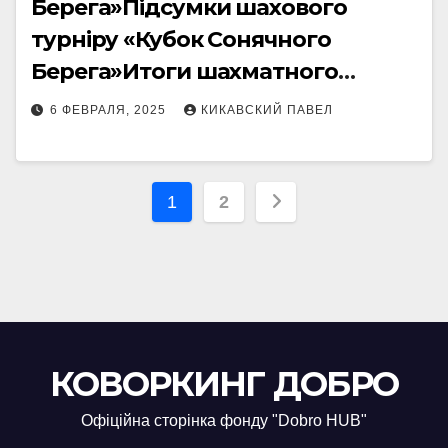
Берега»Підсумки шахового
турніру «Кубок Сонячного
Берега»Итоги шахматного
турнира «Кубок Солнечного
6 ФЕВРАЛЯ, 2025
КИКАВСКИЙ ПАВЕЛ
Берега»
Пагинация
1
2
записей
КОВОРКИНГ ДОБРО
Офіційна сторінка фонду "Dobro HUB"