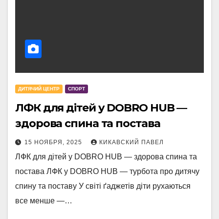
ДИТЯЧИЙ ЦЕНТР
СПОРТ
ЛФК для дітей у DOBRO HUB —
здорова спина та постава
15 НОЯБРЯ, 2025
КИКАВСКИЙ ПАВЕЛ
ЛФК для дітей у DOBRO HUB — здорова спина та
постава ЛФК у DOBRO HUB — турбота про дитячу
спину та поставу У світі ґаджетів діти рухаються
все менше —…