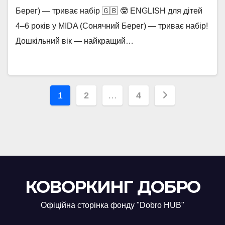
Берег) — триває набір 🇬🇧 🤓 ENGLISH для дітей
4–6 років у MIDA (Сонячний Берег) — триває набір!
Дошкільний вік — найкращий…
Пагинация
1
2
…
4
записей
КОВОРКИНГ ДОБРО
Офіційна сторінка фонду "Dobro HUB"