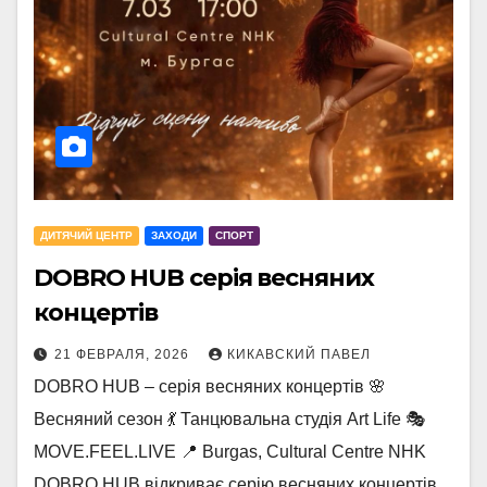
ДИТЯЧИЙ ЦЕНТР
ЗАХОДИ
СПОРТ
DOBRO HUB серія весняних
концертів
21 ФЕВРАЛЯ, 2026
КИКАВСКИЙ ПАВЕЛ
DOBRO HUB – серія весняних концертів 🌸
Весняний сезон 💃 Танцювальна студія Art Life 🎭
MOVE.FEEL.LIVE 📍 Burgas, Cultural Centre NHK
DOBRO HUB відкриває серію весняних концертів