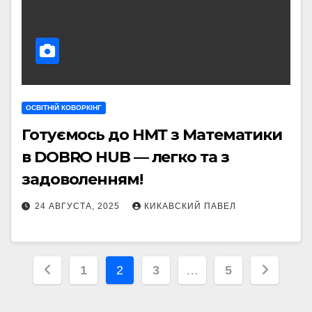
ОСВІТНІЙ КОВОРКІНГ
Готуємось до НМТ з Математики
в DOBRO HUB — легко та з
задоволенням!
24 АВГУСТА, 2025
КИКАВСКИЙ ПАВЕЛ
Пагинация
1
2
3
…
5
записей