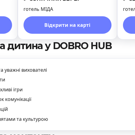
готель МІДА
готе
Відкрити на карті
а дитина у DOBRO HUB
а уважні вихователі
кти
хливі ігри
к комунікації
цій
вятами та культурою