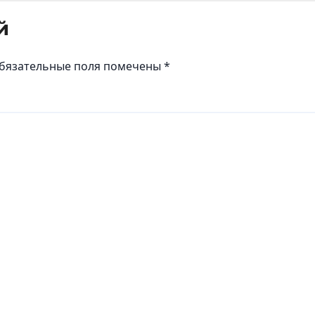
й
бязательные поля помечены
*