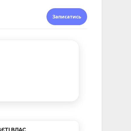
Записатись
ВЄТІ ВЛАС