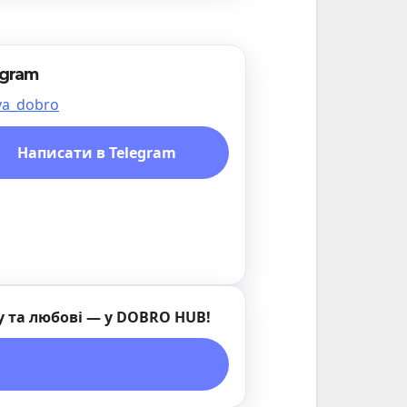
egram
a_dobro
Написати в Telegram
у та любові — у DOBRO HUB!