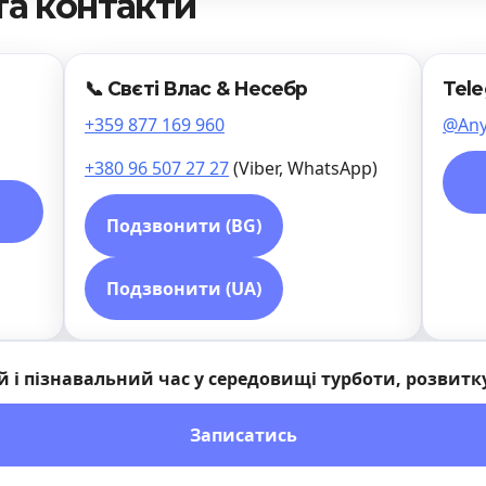
та контакти
📞 Свєті Влас & Несебр
Tel
+359 877 169 960
@Any
+380 96 507 27 27
(Viber, WhatsApp)
Подзвонити (BG)
Подзвонити (UA)
й і пізнавальний час у середовищі турботи, розвитк
Записатись