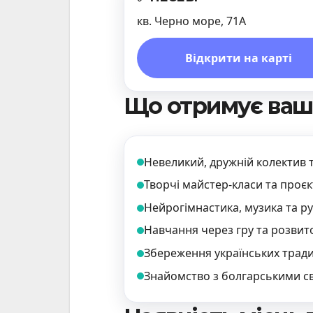
кв. Черно море, 71А
Відкрити на карті
Що отримує ваш
Невеликий, дружній колектив т
Творчі майстер-класи та проє
Нейрогімнастика, музика та ру
Навчання через гру та розвито
Збереження українських тради
Знайомство з болгарськими с