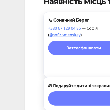
Наявність місць 
📞 Сонячний Берег
+380 67 129 04 86
— Софія
(
@sofiromenskay
)
Зателефонувати
🎁 Подаруйте дитині яскрави