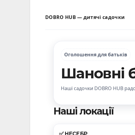
DOBRO HUB — дитячі садочки
Оголошення для батьків
Шановні б
Наші садочки DOBRO HUB радо 
Наші локації
✅ НЕСЕБР