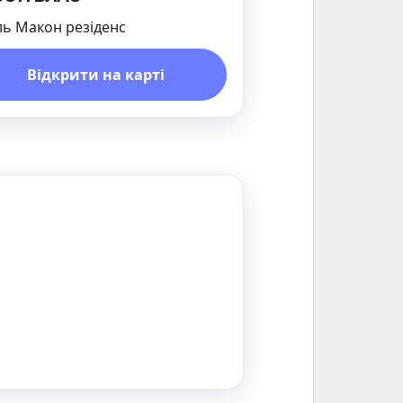
ль Макон резіденс
Відкрити на карті