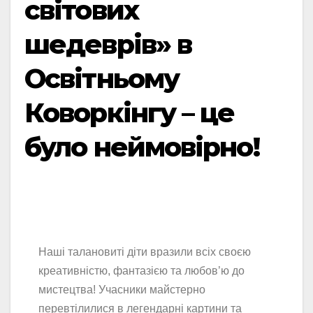
світових
шедеврів» в
Освітньому
Коворкінгу – це
було неймовірно!
Наші талановиті діти вразили всіх своєю
креативністю, фантазією та любов’ю до
мистецтва! Учасники майстерно
перевтілилися в легендарні картини та