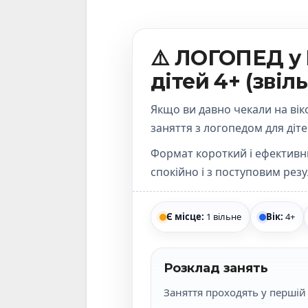
⚠️ ЛОГОПЕД у 
дітей 4+ (звіл
Якщо ви давно чекали на вік
заняття з логопедом для діт
Формат короткий і ефективн
спокійно і з поступовим рез
Є місце:
1 вільне
Вік:
4+
Розклад занять
Заняття проходять у першій 