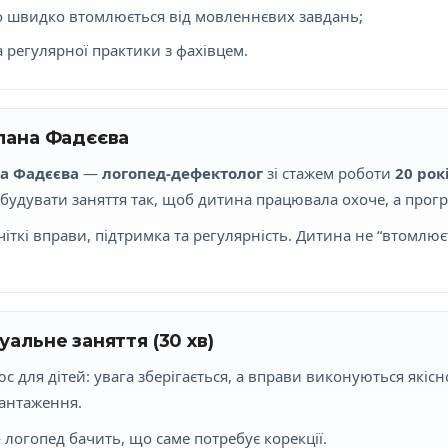
о швидко втомлюється від мовленнєвих завдань;
та регулярної практики з фахівцем.
тлана Фадєєва
а Фадєєва
—
логопед-дефектолог
зі стажем роботи
20 рок
 і будувати заняття так, щоб дитина працювала охоче, а прог
іткі вправи, підтримка та регулярність. Дитина не “втомлюєть
уальне заняття (30 хв)
с для дітей: увага зберігається, а вправи виконуються якісн
вантаження.
логопед бачить, що саме потребує корекції.