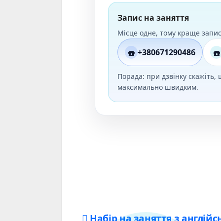
Запис на заняття
Місце одне, тому краще запис
+380671290486
☎️
☎️
Порада: при дзвінку скажіть,
максимально швидким.
Набір на заняття з англійс