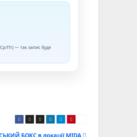
н/Ср/Пт) — так запис буде
СЬКИЙ БОКС в локації MIDA