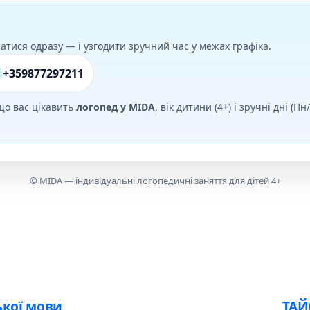
атися одразу — і узгодити зручний час у межах графіка.
+359877297211
 що вас цікавить
логопед у MIDA
, вік дитини (4+) і зручні дні (П
© MIDA — індивідуальні логопедичні заняття для дітей 4+
ької мови
ТАЙ