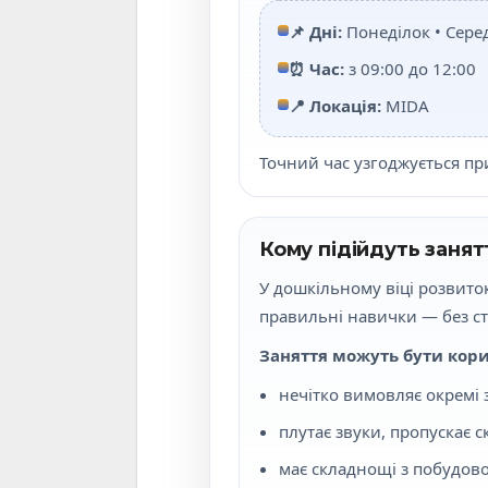
📌 Дні:
Понеділок • Серед
⏰ Час:
з 09:00 до 12:00
📍 Локація:
MIDA
Точний час узгоджується пр
Кому підійдуть занят
У дошкільному віці розвито
правильні навички — без ст
Заняття можуть бути кори
нечітко вимовляє окремі з
плутає звуки, пропускає 
має складнощі з побудово