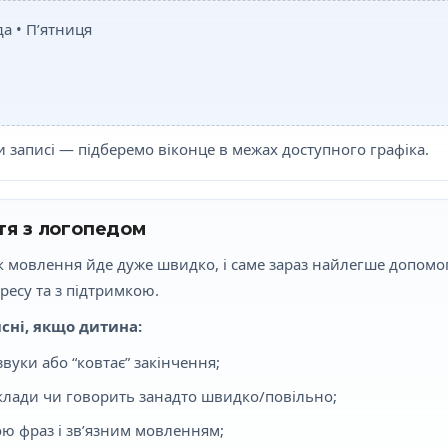
а • П’ятниця
и записі — підберемо віконце в межах доступного графіка.
тя з логопедом
к мовлення йде дуже швидко, і саме зараз найлегше допомог
ресу та з підтримкою.
сні, якщо дитина:
вуки або “ковтає” закінчення;
склади чи говорить занадто швидко/повільно;
ю фраз і зв’язним мовленням;