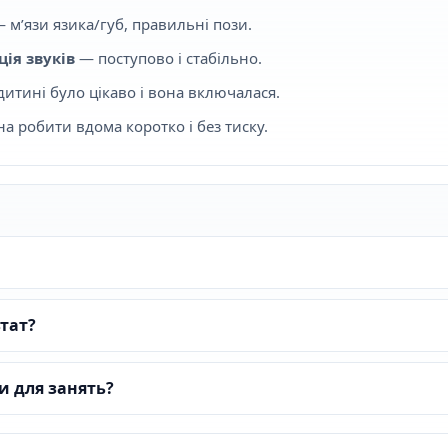
 м’язи язика/губ, правильні пози.
ія звуків
— поступово і стабільно.
итині було цікаво і вона включалася.
 робити вдома коротко і без тиску.
тат?
и для занять?