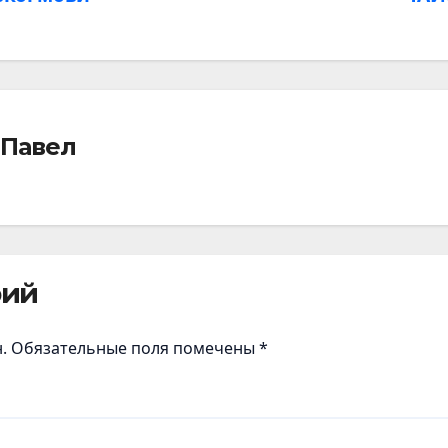
 Павел
рий
.
Обязательные поля помечены
*