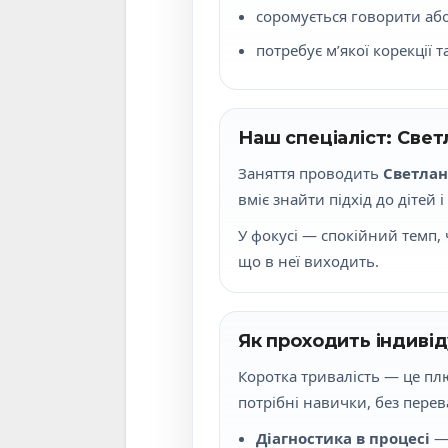
соромується говорити аб
потребує м’якої корекції 
Наш спеціаліст: Све
Заняття проводить
Светлан
вміє знайти підхід до дітей
У фокусі — спокійний темп, ч
що в неї виходить.
Як проходить індивід
Коротка тривалість — це плю
потрібні навички, без пере
Діагностика в процесі
— 