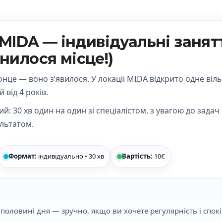
MIDA — індивідуальні занятт
ьнилося місце!)
онце — воно з’явилося. У локації
MIDA
відкрито
одне віл
ей
від 4 років
.
ий:
30 хв
один на один зі спеціалістом, з увагою до задач
ультатом.
Формат:
індивідуально • 30 хв
Вартість:
10€
половині дня — зручно, якщо ви хочете регулярність і спокі