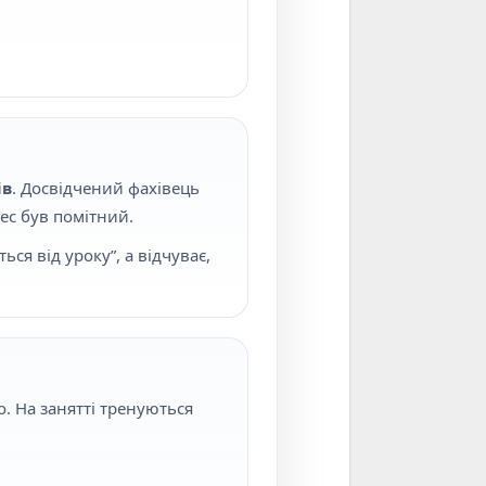
ів
. Досвідчений фахівець
рес був помітний.
ся від уроку”, а відчуває,
о. На занятті тренуються