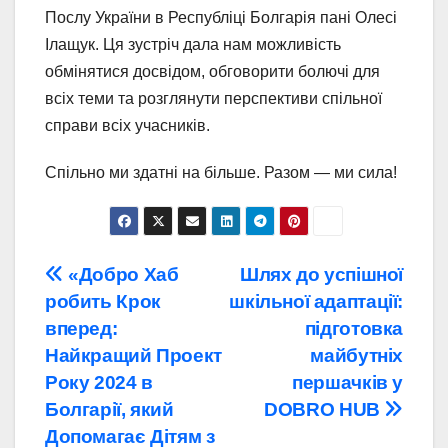
Послу України в Республіці Болгарія пані Олесі
Ілащук. Ця зустріч дала нам можливість
обмінятися досвідом, обговорити болючі для
всіх теми та розглянути перспективи спільної
справи всіх учасників.
Спільно ми здатні на більше. Разом — ми сила!
Навигация
«Добро Хаб
Шлях до успішної
робить Крок
шкільної адаптації:
по
вперед:
підготовка
записям
Найкращий Проект
майбутніх
Року 2024 в
першачків у
Болгарії, який
DOBRO HUB
Допомагає Дітям з