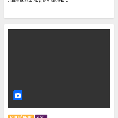
лише дозволяє дітям весело…
ДИТЯЧИЙ ЦЕНТР
СПОРТ