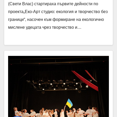
(Свети Влас) стартираха първите дейности по
проекта„Еко-Арт студио: екология и творчество без
граници“, насочен към формиране на екологично
мислене удецата чрез творчество и…