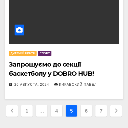
ДИТЯЧИЙ ЦЕНТР
СПОРТ
Запрошуємо до секції
баскетболу у DOBRO HUB!
26 АВГУСТА, 2024
КИКАВСКИЙ ПАВЕЛ
Пагинация
1
…
4
5
6
7
записей